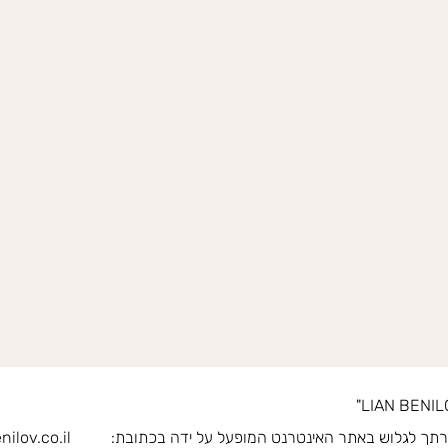
ליאן בנילוב מאסטר טריינר NLP מודה על בחירתך לגלוש