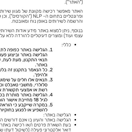
("האתר").
ופרונטליים בתחום ה- 
והרשמה לשירותים באופן נוח ומאובטח.
בנוסף, ניתן למצוא באתר מידע אודות השירותים
עצמי ועוד) ומוצרים דיגיטליים להורדה ללא עלות (כגו
כללי:
הגלישה באתר כפופה לתנאי
הגלישה באתר וביצוע פעול
תנאי התקנון, מעת לעת, ע
באתר.
כל הנאמר בתקנון זה בלשו
ולהיפך.
תנאים אלו חלים על שימו
סלולרי, מחשבי טאבלט וכי
רשת או אמצעי תקשורת א
לגיל 18 מחייבת אישור הורה או אפוטרופוס.
במקרה שייקבע כי הוראה 
להשפיע או לפגוע בחוקיות
הגלישה באתר:
הגלישה באתר והעיון בו אינם דורשים ה
בעת השארת פרטים ו/או רכישה באתר י
דואר אלקטרוני פעילה (לשיקול דעתו ש