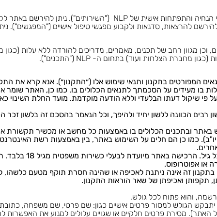
האתר מאפשר רכישה מקוונת של מגוון שירותי הנחיה והתפתחות אישית של NLP ("השירותים"). 
NLP ("הקורסים"), וכן להירשם להרצאות, סדנאות ולקבוע מפגשי טיפול אישיים ("המפגשים"
, וכן מגוון רחב של תכנים, מאמרים, מדריכים להורדה ללא עלות (כגון מד
ן מחברת הצלחות ועוד) בתחום ה- NLP ("התכנים").
ם המפורטים בתקנון ותנאי שימוש אלו (״התקנון״). אנא קרא את התקנ
ות בו מעידים על הסכמתך לתנאים הכלולים בו. כמו כן, האתר שומר א
ל פי שיקול דעתו הבלעדי וללא הודעה מוקדמת. מועד החלת השינוי כאמ
ן רבים הכוונה ללשון יחיד ולהיפך, וכל הנאמר בהסכם זה בלשון זכר הכ
ש באתר ובתכנים הכלולים בו באמצעות כל מחשב או מכשיר תקשורת אח
ו"ב). כמו כן הם חלים על השימוש באתר, בין באמצעות רשת האינטרנט 
חרים.
הגלישה באתר מותרת בכל גיל. ה
בתקנון זה אינה ניתנת לאכיפה או שהינה חסרת תוקף מטעם כלשהו, לא
ן, תקפותן ואכיפתן של שאר הוראות התקנון.
רשמה, והוא פתוח לכל גולש.
תבקש הגולש למסור פרטים אישיים כגון: שם פרטי, שם משפחה, כתובת מ
ל האתר). מסירת פרטים חלקיים או שגויים עלולים למנוע את האפשרות 