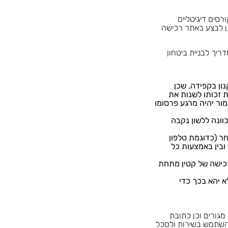
ניתן להירשם באתר לקורסים דיגיטליים
). ניתן לבצע באתר רכישה
ריך לבניית ביטחון
ון בקפידה, שכן
ת זכותו לשנות את
ור יהיה מרגע פרסומו
וונה ללשון נקבה
ר (כדוגמת טלפון
ובין באמצעות כל
רכישה באתר מיועדת לבעלי כשירות משפטית מגיל 18 בלבד. רכישה של קטין מתחת
 יהא בכך כדי
גורים וכן כתובת
להשתמש בשירות ולסכל