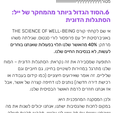
מטורףףףףףףףףףף!!!!!!!!!!!!!!!!!!!!
6.
הסוד הגדול ביותר מהמחקר של ייל:
הסתגלות הדונית
אי שם לקחתי קורס THE SCIENCE OF WELL-BEING
באוניברסיטת ייל עם פרופסור לורי סנטוס. שגילתה משהו
מרתק:
40%
מהאושר שלנו תלוי בפעולות שאנחנו בוחרים
לעשות, לא בנסיבות החיים שלנו
.
התופעה שמסבירה את זה נקראת: הסתגלות הדונית – המוח
שלנו מתרגל במהירות לשינויים בחיינו, גם חיוביים וגם
שליליים. זה אומר שאירועים חיצוניים (כמו קידום בעבודה או
רכישת דירה חדשה) נותנים לנו דחיפה קצרה של אושר, אבל
אז אנחנו חוזרים לרמת האושר הבסיסית שלנו.
ולכן המסקנה המהפכנית היא:
במקום לחכות שהנסיבות ישתנו, אנחנו יכולים לשנות את מה