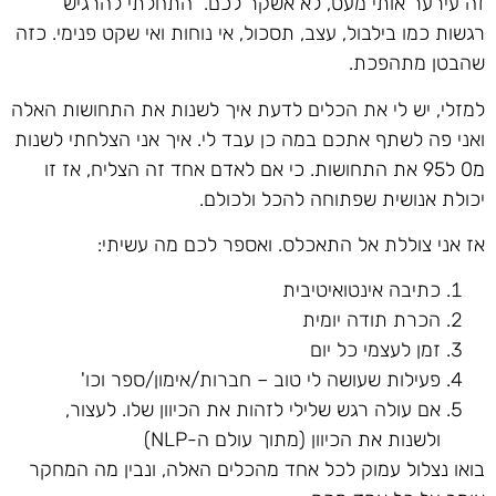
זה עירער אותי מעט, לא אשקר לכם. התחלתי להרגיש
רגשות כמו בילבול, עצב, תסכול, אי נוחות ואי שקט פנימי. כזה
שהבטן מתהפכת.
למזלי, יש לי את הכלים לדעת איך לשנות את התחושות האלה
ואני פה לשתף אתכם במה כן עבד לי. איך אני הצלחתי לשנות
מ0 ל95 את התחושות. כי אם לאדם אחד זה הצליח, אז זו
יכולת אנושית שפתוחה להכל ולכולם.
אז אני צוללת אל התאכלס. ואספר לכם מה עשיתי:
כתיבה אינטואיטיבית
הכרת תודה יומית
זמן לעצמי כל יום
פעילות שעושה לי טוב – חברות/אימון/ספר וכו'
אם עולה רגש שלילי לזהות את הכיוון שלו. לעצור,
ולשנות את הכיוון (מתוך עולם ה-NLP)
בואו נצלול עמוק לכל אחד מהכלים האלה, ונבין מה המחקר