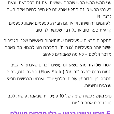
אני ממש ממש ממש שמחה שעשיתי את זה בכל זאת. וגאה
בעצמי ממש כי זה ממלא אותי. זה לא חייב להיות איזה משהו
גרנדיוזי!
לפעמים זה שיחת וידאו עם חברה, לפעמים אימון, לפעמים
קריאת ספר טוב או כל דבר שעושה לך טוב.
מחקרים מראים שפעילויות שמותאמות לאישיות שלנו מגבירות
אושר יותר מפעילויות "גנריות". המפתח הוא למצוא מה באמת
מדבר אליכם – לא מה שאמורים לאהוב.
הסוד של הזרימה
:
כשאנחנו עושים דברים שאנחנו אוהבים,
המוח נכנס למצב "זרימה" (Flow State). במצב הזה, רמות
הסרוטונין והדופמין עולות, הלחץ יורד, ואנחנו מרגישים מלאי
אנרגיה וחיוניות.
טיפ מעשי
:
עשו רשימה של 10 פעילויות שבאמת עושות לכם
טוב ובחרו אחת כל יום.
5.
זיהוי וניווט רגשי – כלי מדהים מעולם