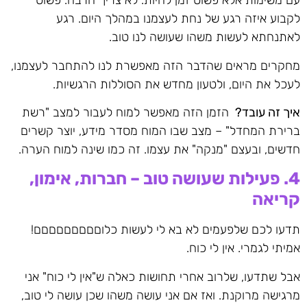
עם משימות אלא פשוט זמן להיות. לא צריך הרבה. פשוט
לקבוע איזה רגע של נחת לעצמנו במהלך היום. רגע
לאתנחתא לעשות משהו שעושה לנו טוב.
מחקרים מראים שהדבר הזה מאפשרת לנו להתחבר לעצמנו,
לעכל את היום, ולטעון מחדש את הסוללות הרגשיות.
איך זה עובד?
הזמן הזה מאפשר למוח לעבור למצב "רשת
ברירת המחדל" – מצב שבו המוח מסדר מידע, יוצר קשרים
חדשים, ובעצם "מנקה" את עצמו. זה כמו שינה למוח הערה.
4. פעילות שעושה טוב – חברות, אימון,
קריאה
תדעו לכם שלפעמים לא בא לי לעשות כלוםםםםםםםםם!
אמיתי לגמרי. אין לי כוח.
אבל שתדעו, שלרוב אחרי תחושות כאלה ש"אין לי כוח" אני
מרגישה מרוקנת. ואז אם אני עושה משהו שכן עושה לי טוב,