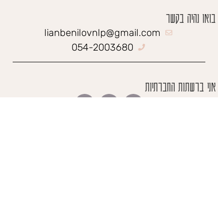
בואו נהיה בקשר
lianbenilovnlp@gmail.com
054-2003680
אני ברשתות החברתיות
הירשמי לניוזלטר שלי!
הצטרפו לניוזלטר שלי וקבלו טיפים והדרכות
ישירות לתיבת המייל שלכם בחינם!